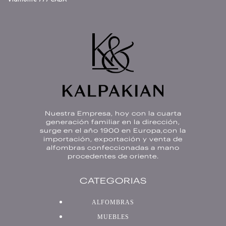
Nuestra Empresa, hoy con la cuarta
generación familiar en la dirección,
surge en el año 1900 en Europa,con la
importación, exportación y venta de
alfombras confeccionadas a mano
procedentes de oriente.
CATEGORIAS
ALFOMBRAS
MUEBLES