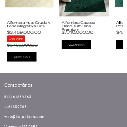
Alfombra Yute Crudo y
Alfombra Cauces -
Alfom
Lana Magnífika Gris
Hand Tuft Lana
Posh 
Premium
$3.469.000,00
$7.710.000,00
$4.1
-
0
%
OFF
$3.469.000,00
COMPRAR
C
COMPRAR
Contactános
541161839763
1161839763
web@kalpakian.com
Viamonte 777 CABA