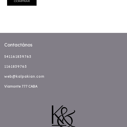
COMPRAR
Contactános
541161839763
1161839763
web@kalpakian.com
Viamonte 777 CABA