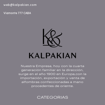
web@kalpakian.com
Viamonte 777 CABA
Nuestra Empresa, hoy con la cuarta
generación familiar en la dirección,
surge en el año 1900 en Europa,con la
importación, exportación y venta de
alfombras confeccionadas a mano
procedentes de oriente.
CATEGORIAS