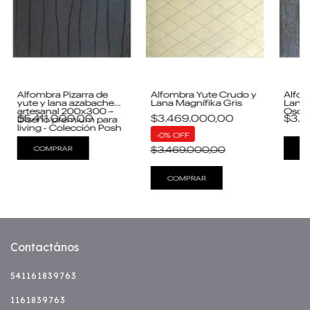
Alfombra Pizarra de
Alfombra Yute Crudo y
Alfom
yute y lana azabache
Lana Magnífika Gris
Lana 
artesanal 200x300 –
Oscu
$5.411.000,00
$3.469.000,00
$3.6
Diseño premium para
living - Colección Posh
-
0
%
OFF
$3.469.000,00
COMPRAR
C
COMPRAR
Contactános
541161839763
1161839763