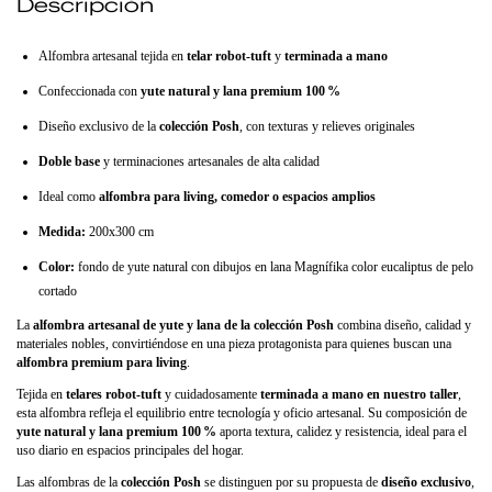
Descripción
Alfombra artesanal tejida en
telar robot‑tuft
y
terminada a mano
Confeccionada con
yute natural y lana premium 100
%
Diseño exclusivo de la
colección Posh
, con texturas y relieves originales
Doble base
y terminaciones artesanales de alta calidad
Ideal como
alfombra para living, comedor o espacios amplios
Medida:
200x300 cm
Color:
fondo de yute natural con dibujos en lana Magnífika color eucaliptus de pelo
cortado
La
alfombra artesanal de yute y lana de la colección Posh
combina diseño, calidad y
materiales nobles, convirtiéndose en una pieza protagonista para quienes buscan una
alfombra premium para living
.
Tejida en
telares robot‑tuft
y cuidadosamente
terminada a mano en nuestro taller
,
esta alfombra refleja el equilibrio entre tecnología y oficio artesanal. Su composición de
yute natural y lana premium 100
%
aporta textura, calidez y resistencia, ideal para el
uso diario en espacios principales del hogar.
Las alfombras de la
colección Posh
se distinguen por su propuesta de
diseño exclusivo
,