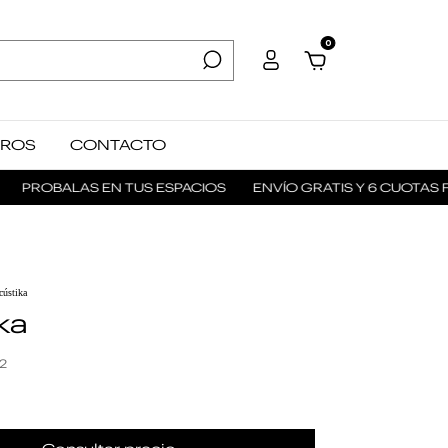
0
ROS
CONTACTO
ROBALAS EN TUS ESPACIOS
ENVÍO GRATIS Y 6 CUOTAS FIJA
cústika
ka
2