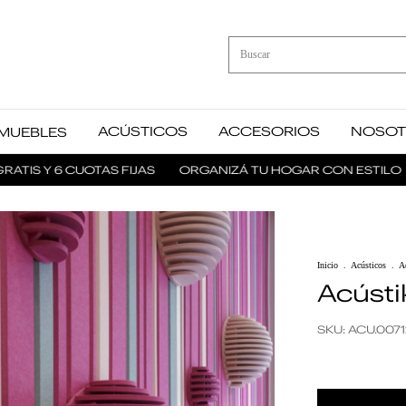
ACÚSTICOS
ACCESORIOS
NOSOT
MUEBLES
S Y 6 CUOTAS FIJAS
ORGANIZÁ TU HOGAR CON ESTILO
P
Inicio
.
Acústicos
.
A
Acústi
SKU:
ACU.0071