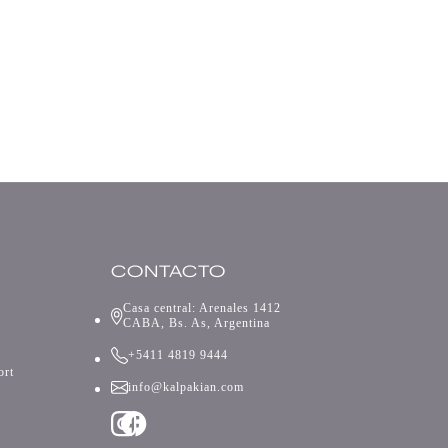
CONTACTO
Casa central: Arenales 1412
CABA, Bs. As, Argentina
+5411 4819 9444
ort
info@kalpakian.com