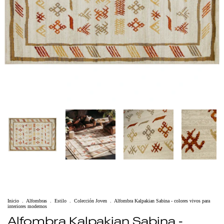
Inicio
.
Alfombras
.
Estilo
.
Colección Joven
.
Alfombra Kalpakian Sabina - colores vivos para
interiores modernos
Alfombra Kalpakian Sabina -