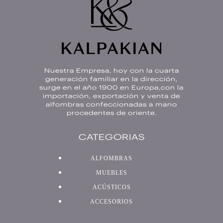
Nuestra Empresa, hoy con la cuarta
generación familiar en la dirección,
surge en el año 1900 en Europa,con la
importación, exportación y venta de
alfombras confeccionadas a mano
procedentes de oriente.
CATEGORIAS
ALFOMBRAS
MUEBLES
ACÚSTICOS
ACCESORIOS