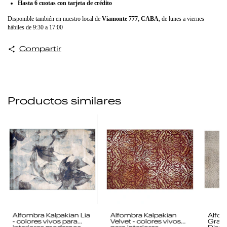
Hasta 6 cuotas con tarjeta de crédito
Disponible también en nuestro local de
Viamonte 777, CABA
, de lunes a viernes
hábiles de 9:30 a 17:00
Compartir
Productos similares
Alfombra Kalpakian Lia
Alfombra Kalpakian
Alfom
- colores vivos para
Velvet - colores vivos
Grafo