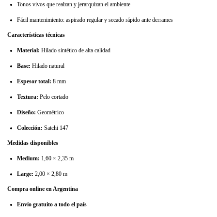
Tonos vivos que realzan y jerarquizan el ambiente
Fácil mantenimiento: aspirado regular y secado rápido ante derrames
Características técnicas
Material:
Hilado sintético de alta calidad
Base:
Hilado natural
Espesor total:
8 mm
Textura:
Pelo cortado
Diseño:
Geométrico
Colección:
Satchi 147
Medidas disponibles
Medium:
1,60 × 2,35 m
Large:
2,00 × 2,80 m
Compra online en Argentina
Envío gratuito a todo el país