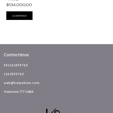
$134.000,00
COMPRAR
Contactános
541161839763
1161839763
web@kalpakian.com
Viamonte 777 CABA