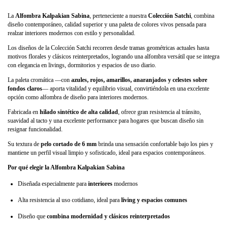
La
Alfombra Kalpakian Sabina
, perteneciente a nuestra
Colección Satchi
, combina
diseño contemporáneo, calidad superior y una paleta de colores vivos pensada para
realzar interiores modernos con estilo y personalidad.
Los diseños de la Colección Satchi recorren desde tramas geométricas actuales hasta
motivos florales y clásicos reinterpretados, logrando una alfombra versátil que se integra
con elegancia en livings, dormitorios y espacios de uso diario.
La paleta cromática —con
azules, rojos, amarillos, anaranjados y celestes sobre
fondos claros
— aporta vitalidad y equilibrio visual, convirtiéndola en una excelente
opción como alfombra de diseño para interiores modernos.
Fabricada en
hilado sintético de alta calidad
, ofrece gran resistencia al tránsito,
suavidad al tacto y una excelente performance para hogares que buscan diseño sin
resignar funcionalidad.
Su textura de
pelo cortado de 6 mm
brinda una sensación confortable bajo los pies y
mantiene un perfil visual limpio y sofisticado, ideal para espacios contemporáneos.
Por qué elegir la Alfombra Kalpakian Sabina
Diseñada especialmente para
interiores
modernos
Alta resistencia al uso cotidiano, ideal para
living y espacios comunes
Diseño que
combina modernidad y clásicos reinterpretados